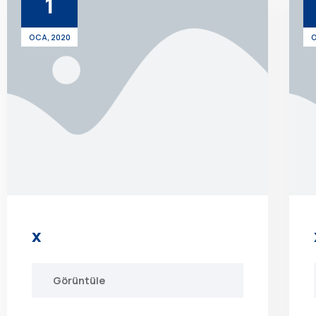
1
OCA, 2020
O
x
Görüntüle