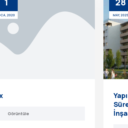
1
28
CA, 2020
MAY, 202
x
Yapı
Süre
İnşa
Görüntüle