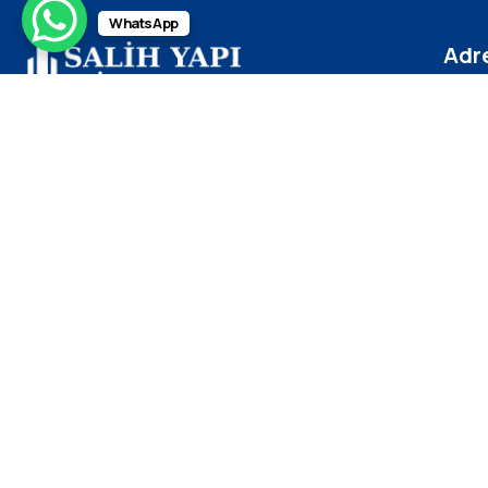
WhatsApp
Adr
Güzel
Salih Yapı, alüminyum cephe sistemleri alanında
Hanım 
uzun yıllara dayanan tecrübesi ve sektördeki
Üsküd
uzmanlığıyla, modern mimari projelere değer
katan çözümler sunmaktadır.
İlei
inf
+90
+90